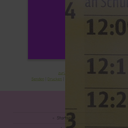
zurück
Senden
Drucken
Zum Seitenanfang
Startseite